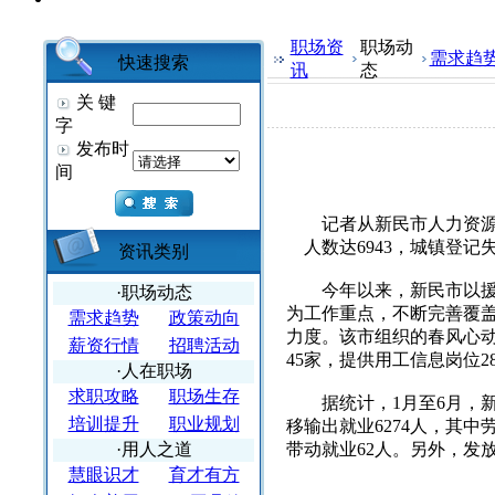
职场资
职场动
需求趋
快速搜索
讯
态
关 键
字
发布时
间
记者从新民市人力资源
人数达6943，城镇登记
资讯类别
今年以来，新民市以援助
·职场动态
为工作重点，不断完善覆
需求趋势
政策动向
力度。该市组织的春风心
薪资行情
招聘活动
45家，提供用工信息岗位28
·人在职场
求职攻略
职场生存
据统计，1月至6月，新民
培训提升
职业规划
移输出就业6274人，其中
·用人之道
带动就业62人。另外，发
慧眼识才
育才有方