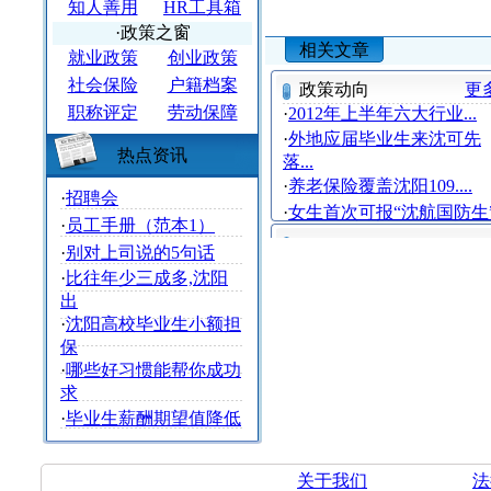
知人善用
HR工具箱
·政策之窗
相关文章
就业政策
创业政策
社会保险
户籍档案
政策动向
更
职称评定
劳动保障
·
2012年上半年六大行业...
·
外地应届毕业生来沈可先
热点资讯
落...
·
养老保险覆盖沈阳109....
·
招聘会
·
女生首次可报“沈航国防生
·
员工手册（范本1）
·
别对上司说的5句话
·
比往年少三成多,沈阳
出
·
沈阳高校毕业生小额担
保
·
哪些好习惯能帮你成功
求
·
毕业生薪酬期望值降低
关于我们
法