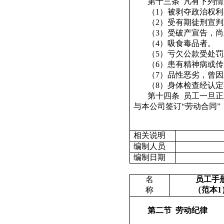
第十三条
凡有下列情
（
1
）被剥夺政治权利
（
2
）受有期徒刑宣判
（
3
）受破产宣告，尚
（
4
）吸食毒品者。
（
5
）亏欠公款受处罚
（
6
）患有精神病或传
（
7
）品性恶劣，曾因
（
8
）身体检查经认定
第十四条
员工一旦正
与本公司签订“劳动合同
相关说明
编制人员
编制日期
名
员工手
称
（范本
1
第二节
劳动纪律