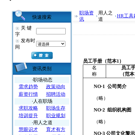
职场资
用人之
HR工具
快速搜索
讯
道
关 键
字
发布时
间
员工手册（范本
1
）
名
员工
资讯类别
称
（范本
·职场动态
NO
·
1
公司简介
需求趋势
政策动向
薪资行情
招聘活动
（略）
·人在职场
求职攻略
职场生存
NO
·
2
组织机构图
培训提升
职业规划
（略）
·用人之道
慧眼识才
育才有方
NO
·
3
公司文化警示