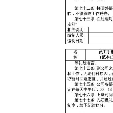
第七十二条
接听外部
吵，不得影响工作秩序。
第七十三条
在处理对
走好”
相关说明
编制人员
编制日期
名
员工手
称
（范本
1
等礼貌语言。
第七十四条
到公司来
释工作，无论何种原因，
取暂时回避态度，并通过
第七十五条
公司各部
定在每天中午
12
：
00
—
13
第七十六条
上班时间
第七十七条
凡违反礼
制度，给予纪律处分。