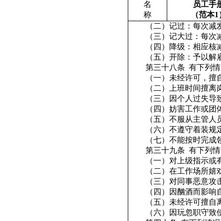
名
员工手
称
（范本
1
（二）记过：每次减
（三）记大过：每次
（四）降级：相应核
（五）开除：予以解
第三十八条
有下列情
（一）未经许可，擅
（二）上班时间擅离
（三）因个人过失导
（四）妨害工作或团
（五）不服从主管人
（六）不遵守着装规
（七）不能按时完成
第三十九条
有下列情
（一）对上级指示或
（二）在工作场所嬉
（三）对同事恶意攻
（四）因酗酒而影响
（五）未经许可擅自
（六）因玩忽职守致