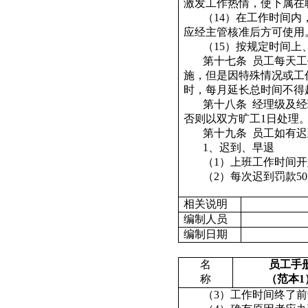
激发工作热情，使下属在
（
14
）在工作时间内
应经主管核准后方可使用
（
15
）按规定时间上
第十七条
员工每天工
施，但是因特殊情况或工
时，每月延长总时间不得
第十八条
经理级及经
否则以双方旷工
1
日处理
第十九条
员工如有迟
1
、迟到、早退
（
1
）上班工作时间开
（
2
）每次迟到罚款
50
相关说明
编制人员
编制日期
名
员工手
称
（范本
1
（
3
）工作时间终了前