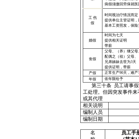
病假须缴回劳保就医
时间视治疗情况而定
工
伤
提供单位主管证明，
假
基本工资照发，保险
时间为七天
婚假
提供相关证明
带薪
父母、（养）继父母
配偶之（祖）父母、
丧假
兄弟姊妹去世为
3
天
提供证明，带薪
正常生产
90
天，难产
产假
依年限给予
年假
第三十条
员工请事假
工处理。但因突发事件来
或其代理
相关说明
编制人员
编制日期
名
员工手