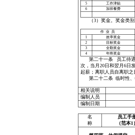
5
工作津贴
6
加班餐费
（
3
）奖金。奖金类别
作
业
员
1
效率奖金
2
目标奖金
3
全勤奖金
4
年终奖金
第二十一条
员工待
次，当月
20
日和翌月
6
日
起薪；离职人员自离职之
第二十二条
临时性、
相关说明
编制人员
编制日期
名
员工手
称
（范本
1