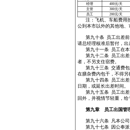
经理
400
元
/
天
主管
300
元
/
天
员工
200
元
/
天
注：飞机、车船费用
公到本市以外的其他地、
第九十条
员工出差前
请总经理核准后暂付，出
第九十一条
员工在本
第九十二条
员工出差
者，不另支住宿费。
第九十三条
交通费包
在膳杂费内包干，不得另
第九十四条
员工出差
日期，或延长出差时间。
第九十五条
员工出差
回外，并视情节轻重，给
第九章
员工出国管
第九十六条
凡本公司
第九十七条
因公奉派