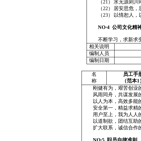
（21）
水无源则川
（22）
居安思危，
（23）
以情恕人，
NO
·
4
公司文化精
不断学习，求新求
相关说明
编制人员
编制日期
名
员工手
称
（范本
1
刚健有为，艰苦创业
风雨同舟，共谋发展
以人为本，高效多能
安全第一，精益求精
用户至上，我为人人
以道制欲，团结互助
扩大联系，诚信合作
NO
·
5
职员自律准则