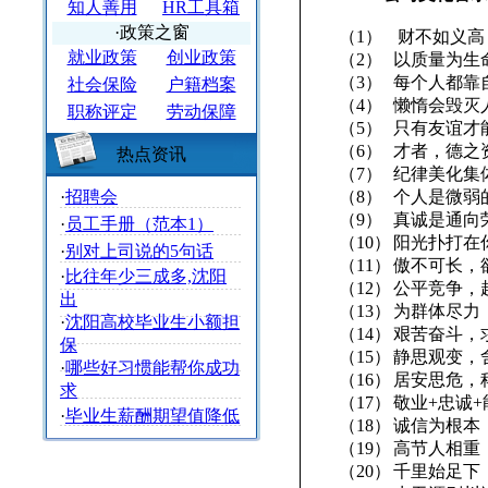
知人善用
HR工具箱
·政策之窗
（1）
财不如义高
就业政策
创业政策
（2）
以质量为生
（3）
每个人都靠
社会保险
户籍档案
（4）
懒惰会毁灭
职称评定
劳动保障
（5）
只有友谊才
（6）
才者，德之
热点资讯
（7）
纪律美化集
·
招聘会
（8）
个人是微弱
（9）
真诚是通向
·
员工手册（范本1）
（10）
阳光扑打在
·
别对上司说的5句话
（11）
傲不可长，
·
比往年少三成多,沈阳
（12）
公平竞争，
出
（13）
为群体尽力
·
沈阳高校毕业生小额担
（14）
艰苦奋斗，
保
（15）
静思观变，
·
哪些好习惯能帮你成功
（16）
居安思危，
求
（17）
敬业
+
忠诚
+
·
毕业生薪酬期望值降低
（18）
诚信为根本
（19）
高节人相重
（20）
千里始足下