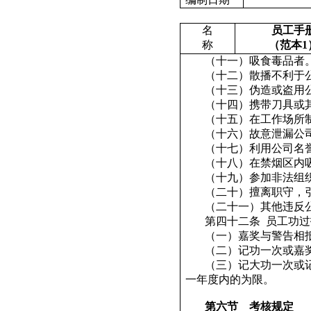
名
员工手
称
（范本
1
（十一）吸食毒品者
（十二）散播不利于
（十三）伪造或盗用
（十四）携带刀具或
（十五）在工作场所
（十六）故意泄漏公
（十七）利用公司名
（十八）在禁烟区内
（十九）参加非法组
（二十）擅离职守，
（二十一）其他违反
第四十二条
员工功过
（一）嘉奖与警告相
（二）记功一次或嘉
（三）记大功一次或
一年度内的为限。
第六节
考核规定