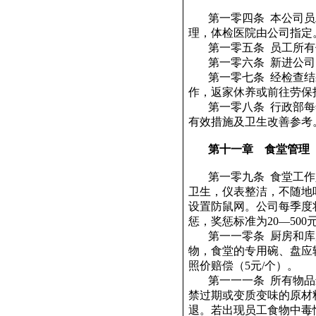
第一零四条
本公司员
理，体检医院由公司指定
第一零五条
员工所有
第一零六条
新进公司
第一零七条
经检查结
作，返家休养或前往劳保
第一零八条
行政部每
有效措施及卫生改善参考
第十一章
食堂管理
第一零九条
食堂工作
卫生，仪表整洁，不随地
设置防鼠网。公司每季度
惩，奖惩标准为
20
—
500
第一一零条
厨房和库
物，食堂的专用碗、盘应
照价赔偿（
5
元
/
个）。
第一一一条
所有物品
禁过期或变质变味的原材
退。若出现员工食物中毒