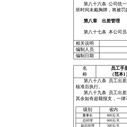
第八十六条
公司统一
班时间未戴胸牌，将被罚
第八章
出差管理
第八十七条
本公司员
相关说明
编制人员
编制日期
名
员工手
称
（范本
1
第八十八条
员工出差
核准后执行。
第八十九条
员工出差
其余如有超额报支，一律
级别
省内
董事长
800
元
/
天
总经理
600
元
/
天
副总经理
500
元
/
天