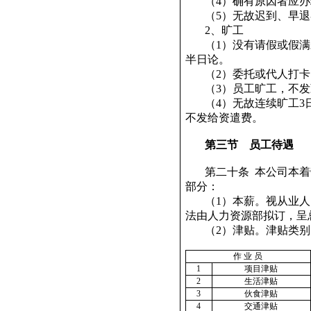
（
4
）确有原因者应办
（
5
）无故迟到、早退
2
、旷工
（
1
）没有请假或假满
半日论。
（
2
）委托或代人打卡
（
3
）员工旷工，不发
（
4
）无故连续旷工
3
不发给资遣费。
第三节
员工待遇
第二十条
本公司本着
部分：
（
1
）本薪。视从业人
法由人力资源部拟订，呈
（
2
）津贴。津贴类别
作
业
员
1
项目津贴
2
生活津贴
3
伙食津贴
4
交通津贴