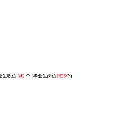
毕业生职位
342
个,(毕业生岗位
1626
个)