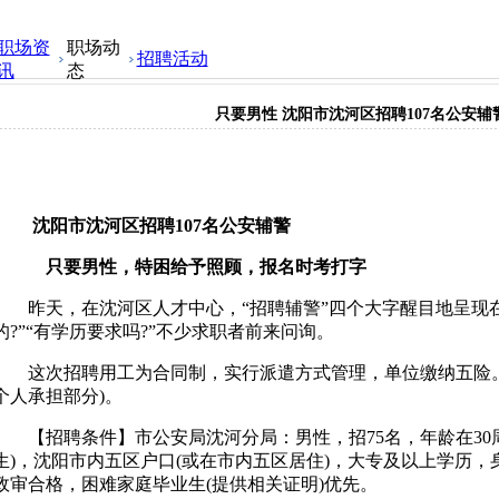
职场资
职场动
招聘活动
讯
态
只要男性 沈阳市沈河区招聘107名公安辅
沈阳市沈河区招聘107名公安辅警
只要男性，特困给予照顾，报名时考打字
昨天，在沈河区人才中心，“招聘辅警”四个大字醒目地呈现在
的?”“有学历要求吗?”不少求职者前来问询。
这次招聘用工为合同制，实行派遣方式管理，单位缴纳五险。工资
个人承担部分)。
【招聘条件】市公安局沈河分局：男性，招75名，年龄在30周岁以
生)，沈阳市内五区户口(或在市内五区居住)，大专及以上学历，身
政审合格，困难家庭毕业生(提供相关证明)优先。