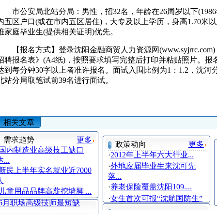
市公安局北站分局：男性，招32名，年龄在26周岁以下(1986
内五区户口(或在市内五区居住)，大专及以上学历，身高1.70
难家庭毕业生(提供相关证明)优先。
【报名方式】登录沈阳金融商贸人力资源网(www.syjrrc.co
招聘报名表》(A4纸)，按照要求填写完整后打印并粘贴照片。
达到每分钟30字以上者准许报名。面试入围比例为1：1.2，沈河
北站分局取笔试前39名进行面试。
相关文章
需求趋势
更多
政策动向
更多
国内制造业高级技工缺口
·
2012年上半年六大行业...
...
·
外地应届毕业生来沈可先
新民上半年实名就业近7000
落...
人
·
养老保险覆盖沈阳109....
儿童用品品牌高薪挖墙脚 ...
·
女生首次可报“沈航国防生”
6月职场高级技师最短缺