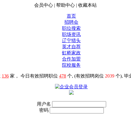
会员中心
|
帮助中心
|
收藏本站
首页
招聘会
职位搜索
职场资讯
辽宁猎头
英才自荐
虹桥家政
合作加盟
院校服务
位
136
家， 今日有效招聘职位
478
个, (有效招聘岗位
2039
个), 
用户名
密码