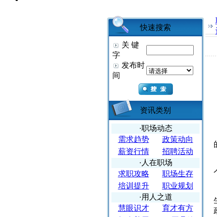
快速搜索
关 键
字
发布时
间
资讯类别
·职场动态
需求趋势
政策动向
薪资行情
招聘活动
·人在职场
求职攻略
职场生存
培训提升
职业规划
·用人之道
慧眼识才
育才有方