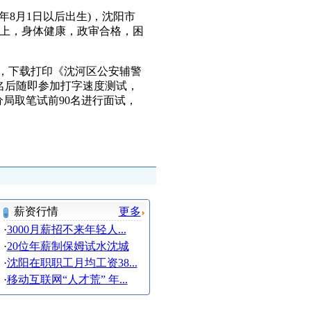
年8月1日以后出生)，沈阳市
米以上，身体健康，政审合格，困
m)，下载打印《沈河区公安辅警
报名后随即参加打字速度测试，
分局取笔试前90名进行面试，
薪资行情
更多
·
3000月薪招不来年轻人...
·
20位年薪制保姆试水沈城
·
沈阳在职职工月均工资38...
·
移动互联网“人才荒” 年...