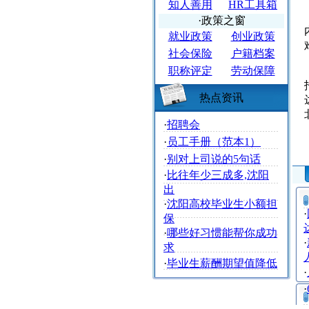
知人善用
HR工具箱
·政策之窗
就业政策
创业政策
社会保险
户籍档案
职称评定
劳动保障
热点资讯
·
招聘会
·
员工手册（范本1）
·
别对上司说的5句话
·
比往年少三成多,沈阳
出
·
沈阳高校毕业生小额担
·
保
达
·
哪些好习惯能帮你成功
·
求
·
毕业生薪酬期望值降低
·
·