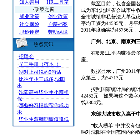
知人善用
HR工具箱
截至目前，包含全国各直
·政策之窗
成为东北地区省会城市中收
就业政策
创业政策
全市城镇非私营法人单位(
平均工资为44585元，月平
社会保险
户籍档案
2011年度确实为45756元
职称评定
劳动保障
广州、北京、南京列三甲最
热点资讯
在职职工平均赚得最多的
·
招聘会
座。
·
员工手册（范本1）
数据显示，广州2011年在
·
别对上司说的5句话
京第三，为54713元。
·
比往年少三成多,沈阳
出
按照国家统计局的统计数
·
沈阳高校毕业生小额担
42452元。如果与这个数
保
线3304元。
·
哪些好习惯能帮你成功
求
东部大城市收入高于中
·
毕业生薪酬期望值降低
“收入榜单”中并没有包
响对沈阳在全国范围内的