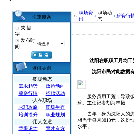
职场资
职场动
薪资行
快速搜索
讯
态
关 键
字
发布时
间
沈阳在职职工月均工资
资讯类别
沈阳市民对此数据有人
·职场动态
需求趋势
政策动向
薪资行情
招聘活动
服务员用工荒，导致饭店
·人在职场
薪。主任记者胡海林摄
求职攻略
职场生存
去年，身为沈阳人的您一年
培训提升
职业规划
相当于每月3813元，这
·用人之道
水平。
慧眼识才
育才有方