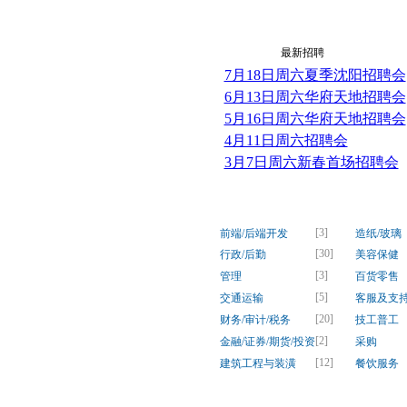
最新资讯
最新招聘
7月18日周六夏季沈阳招聘会
6月13日周六华府天地招聘会
5月16日周六华府天地招聘会
4月11日周六招聘会
3月7日周六新春首场招聘会
[3]
前端/后端开发
造纸/玻璃
[30]
行政/后勤
美容保健
[3]
管理
百货零售
[5]
交通运输
客服及支
[20]
财务/审计/税务
技工普工
[2]
金融/证券/期货/投资
采购
[12]
建筑工程与装潢
餐饮服务