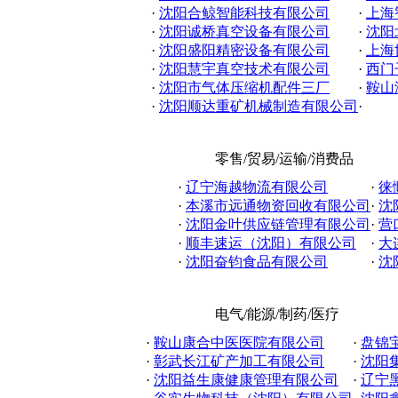
·
沈阳合鲸智能科技有限公司
·
上海
·
沈阳诚桥真空设备有限公司
·
沈阳
·
沈阳盛阳精密设备有限公司
·
上海
·
沈阳慧宇真空技术有限公司
·
西门
·
沈阳市气体压缩机配件三厂
·
鞍山
·
沈阳顺达重矿机械制造有限公司
·
零售/贸易/运输/消费品
·
辽宁海越物流有限公司
·
徕
·
本溪市远通物资回收有限公司
·
沈
·
沈阳金叶供应链管理有限公司
·
营
·
顺丰速运（沈阳）有限公司
·
大
·
沈阳奋钧食品有限公司
·
沈
电气/能源/制药/医疗
·
鞍山康合中医医院有限公司
·
盘锦
·
彰武长江矿产加工有限公司
·
沈阳集
·
沈阳益生康健康管理有限公司
·
辽宁