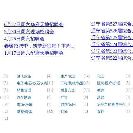
近期招聘会
辽宁省第527届综
6月27日周六华府天地招聘会
辽宁省第526届综
5月30日周六现场招聘会
辽宁省第525届综
4月25日周六招聘会
辽宁省第524届综
春暖招聘季，筑梦新征程！本周...
辽宁省第523届综
1月17日周六华府天地招聘会
辽宁省第522届综
[1]
[4]
[14]
[0]
酒店旅游
生产/营运
化工
[6]
[11]
[48]
[5]
电子/电器/仪器仪表
工程/机械/能源
医院/医疗/护理
[6]
[11]
[10]
[10]
销售管理
质量安全
教师
[12]
[0]
[0]
[0]
持
汽车制造
广告
法律
[90]
[3]
[1]
[0]
市场/营销
咨询/顾问
房地产销售与中介
[2]
[12]
[2]
[1]
影视/媒体
翻译
银行
[21]