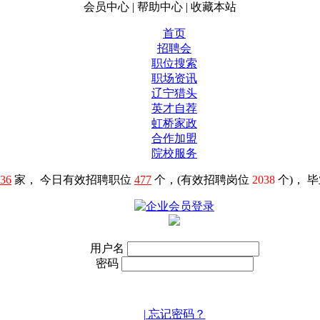
会员中心
|
帮助中心
|
收藏本站
首页
招聘会
职位搜索
职场资讯
辽宁猎头
英才自荐
虹桥家政
合作加盟
院校服务
36
家， 今日有效招聘职位
477
个，(有效招聘岗位
2038
个)， 
用户名
密码
| 忘记密码？