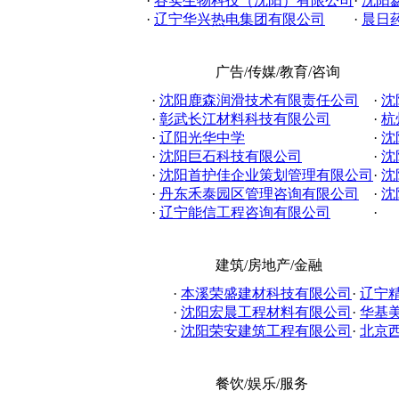
·
谷实生物科技（沈阳）有限公司
·
沈阳
·
辽宁华兴热电集团有限公司
·
晨日
广告/传媒/教育/咨询
·
沈阳鹿森润滑技术有限责任公司
·
沈
·
彰武长江材料科技有限公司
·
杭
·
辽阳光华中学
·
沈
·
沈阳巨石科技有限公司
·
沈
·
沈阳首护佳企业策划管理有限公司
·
沈
·
丹东禾泰园区管理咨询有限公司
·
沈
·
辽宁能信工程咨询有限公司
·
建筑/房地产/金融
·
本溪荣盛建材科技有限公司
·
辽宁
·
沈阳宏晨工程材料有限公司
·
华基美
·
沈阳荣安建筑工程有限公司
·
北京西
餐饮/娱乐/服务