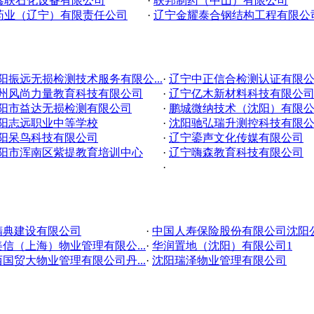
鑫联石化设备有限公司
·
联邦制药（中山）有限公司
药业（辽宁）有限责任公司
·
辽宁金耀泰合钢结构工程有限公
阳振远无损检测技术服务有限公...
·
辽宁中正信合检测认证有限
州风尚力量教育科技有限公司
·
辽宁亿木新材料科技有限公
阳市益达无损检测有限公司
·
鹏城微纳技术（沈阳）有限
阳志远职业中等学校
·
沈阳驰弘瑞升测控科技有限
阳呆鸟科技有限公司
·
辽宁鎏声文化传媒有限公司
阳市浑南区紫提教育培训中心
·
辽宁嗨森教育科技有限公司
·
精典建设有限公司
·
中国人寿保险股份有限公司沈阳公.
信（上海）物业管理有限公...
·
华润置地（沈阳）有限公司1
国贸大物业管理有限公司丹...
·
沈阳瑞泽物业管理有限公司