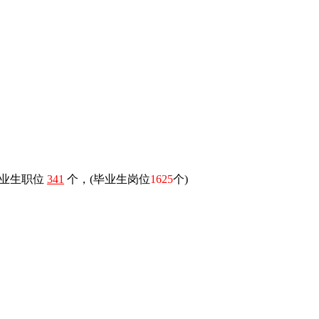
毕业生职位
341
个，(毕业生岗位
1625
个)