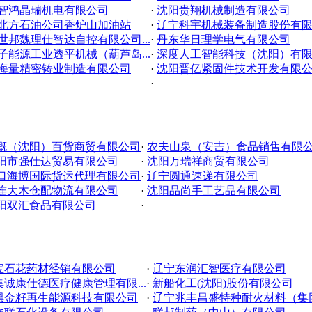
智鸿晶瑞机电有限公司
·
沈阳贵翔机械制造有限公司
北方石油公司香炉山加油站
·
辽宁科宇机械装备制造股份有限公
世邦魏理仕智达自控有限公司...
·
丹东华日理学电气有限公司
子能源工业透平机械（葫芦岛...
·
深度人工智能科技（沈阳）有限公
海量精密铸业制造有限公司
·
沈阳晋亿紧固件技术开发有限
·
慨（沈阳）百货商贸有限公司
·
农夫山泉（安吉）食品销售有限公.
阳市强仕达贸易有限公司
·
沈阳万瑞祥商贸有限公司
口海博国际货运代理有限公司
·
辽宁圆通速递有限公司
连大木仓配物流有限公司
·
沈阳品尚手工艺品有限公司
阳双汇食品有限公司
·
宝石花药材经销有限公司
·
辽宁东润汇智医疗有限公司
诚康仕德医疗健康管理有限...
·
新船化工(沈阳)股份有限公司
黑金籽再生能源科技有限公司
·
辽宁兆丰昌盛特种耐火材料（集团.