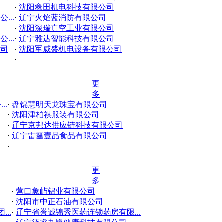
·
沈阳鑫田机电科技有限公司
...
·
辽宁火焰蓝消防有限公司
·
沈阳深瑞真空工业有限公司
...
·
辽宁雅达智能科技有限公司
公司
·
沈阳军威盛机电设备有限公司
·
更
多
..
·
盘锦慧明天龙珠宝有限公司
·
沈阳津柏祺服装有限公司
·
辽宁京邦达供应链科技有限公司
·
辽宁雷霆壹品食品有限公司
·
更
多
·
营口象屿铝业有限公司
·
沈阳市中正石油有限公司
..
·
辽宁省誉诚锦秀医药连锁药房有限...