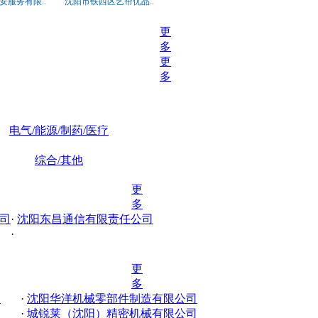
安服务有限..
沈阳市铁西区艺帘优品..
更
多
更
多
电气/能源/制药/医疗
综合/其他
更
多
司
·
沈阳东昌通信有限责任公司
·
更
多
司
·
沈阳华洋机械零部件制造有限公司
·
城锐莱（沈阳）精密机械有限公司