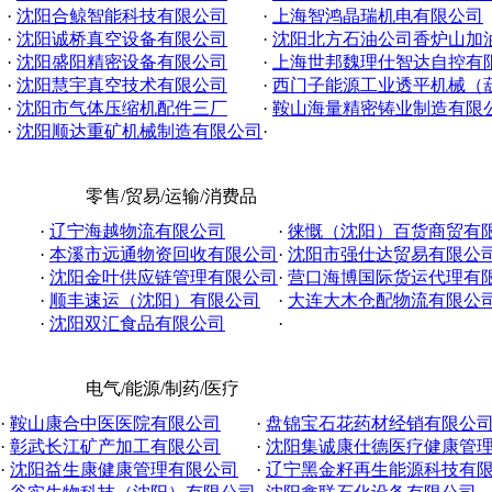
·
沈阳合鲸智能科技有限公司
·
上海智鸿晶瑞机电有限公司
·
沈阳诚桥真空设备有限公司
·
沈阳北方石油公司香炉山加
·
沈阳盛阳精密设备有限公司
·
上海世邦魏理仕智达自控有限公
·
沈阳慧宇真空技术有限公司
·
西门子能源工业透平机械（葫芦
·
沈阳市气体压缩机配件三厂
·
鞍山海量精密铸业制造有限
·
沈阳顺达重矿机械制造有限公司
·
零售/贸易/运输/消费品
·
辽宁海越物流有限公司
·
徕慨（沈阳）百货商贸有
·
本溪市远通物资回收有限公司
·
沈阳市强仕达贸易有限公
·
沈阳金叶供应链管理有限公司
·
营口海博国际货运代理有
·
顺丰速运（沈阳）有限公司
·
大连大木仓配物流有限公
·
沈阳双汇食品有限公司
·
电气/能源/制药/医疗
·
鞍山康合中医医院有限公司
·
盘锦宝石花药材经销有限公
·
彰武长江矿产加工有限公司
·
沈阳集诚康仕德医疗健康管理有
·
沈阳益生康健康管理有限公司
·
辽宁黑金籽再生能源科技有