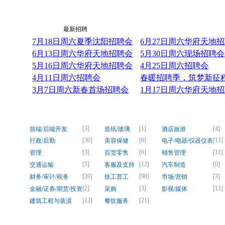
最新资讯
最新招聘
7月18日周六夏季沈阳招聘会
6月27日周六华府天地
6月13日周六华府天地招聘会
5月30日周六现场招聘会
5月16日周六华府天地招聘会
4月25日周六招聘会
4月11日周六招聘会
春暖招聘季，筑梦新征程！
3月7日周六新春首场招聘会
1月17日周六华府天地
[3]
[1]
[4]
前端/后端开发
造纸/玻璃
酒店旅游
[30]
[6]
[11]
行政/后勤
美容保健
电子/电器/仪器仪表
[3]
[6]
[11]
管理
百货零售
销售管理
[5]
[12]
[0]
交通运输
客服及支持
汽车制造
[20]
[90]
[3]
财务/审计/税务
技工普工
市场/营销
[2]
[3]
[11]
金融/证券/期货/投资
采购
影视/媒体
[12]
[21]
建筑工程与装潢
餐饮服务