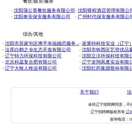
餐饮/娱乐/服务
·
沈阳蒲公英餐饮服务有限公司
·
沈阳驿程酒店管理有限公
·
沈阳奉安保安服务有限公司
·
广州时代保安服务有限公
综合/其他
·
沈阳市苏家屯区携手幸福婚恋服务...
·
派莱特科技实业（辽宁
·
法库白鹤之乡生态开发有限公司
·
沈阳市铁西区艺帘优品窗帘
·
辽宁特力环保科技有限公司
·
沈阳立沣环保科技有限
·
北京科蕊复合肥有限公司
·
辽宁龙翔凤翥实业有限
·
辽宁大牧人牧业有限公司
·
沈阳红药集团股份有限
关于我们
法
未经辽宁招聘网同意，不
辽宁招聘网版权所有
辽I
咨询电话：
1