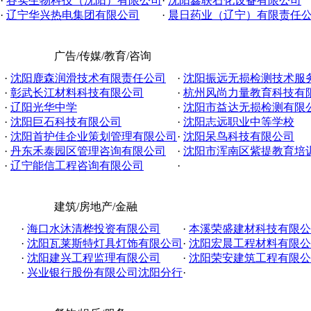
·
谷实生物科技（沈阳）有限公司
·
沈阳鑫联石化设备有限公司
·
辽宁华兴热电集团有限公司
·
晨日药业（辽宁）有限责任
广告/传媒/教育/咨询
·
沈阳鹿森润滑技术有限责任公司
·
沈阳振远无损检测技术服务有
·
彰武长江材料科技有限公司
·
杭州风尚力量教育科技有
·
辽阳光华中学
·
沈阳市益达无损检测有限
·
沈阳巨石科技有限公司
·
沈阳志远职业中等学校
·
沈阳首护佳企业策划管理有限公司
·
沈阳呆鸟科技有限公司
·
丹东禾泰园区管理咨询有限公司
·
沈阳市浑南区紫提教育培
·
辽宁能信工程咨询有限公司
·
建筑/房地产/金融
·
海口水沐清桦投资有限公司
·
本溪荣盛建材科技有限公
·
沈阳瓦莱斯特灯具灯饰有限公司
·
沈阳宏晨工程材料有限公
·
沈阳建兴工程监理有限公司
·
沈阳荣安建筑工程有限公
·
兴业银行股份有限公司沈阳分行
·