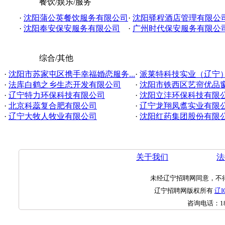
餐饮/娱乐/服务
·
沈阳蒲公英餐饮服务有限公司
·
沈阳驿程酒店管理有限公
·
沈阳奉安保安服务有限公司
·
广州时代保安服务有限公
综合/其他
·
沈阳市苏家屯区携手幸福婚恋服务...
·
派莱特科技实业（辽宁
·
法库白鹤之乡生态开发有限公司
·
沈阳市铁西区艺帘优品窗帘
·
辽宁特力环保科技有限公司
·
沈阳立沣环保科技有限
·
北京科蕊复合肥有限公司
·
辽宁龙翔凤翥实业有限
·
辽宁大牧人牧业有限公司
·
沈阳红药集团股份有限
关于我们
法
未经辽宁招聘网同意，不
辽宁招聘网版权所有
辽I
咨询电话：
1