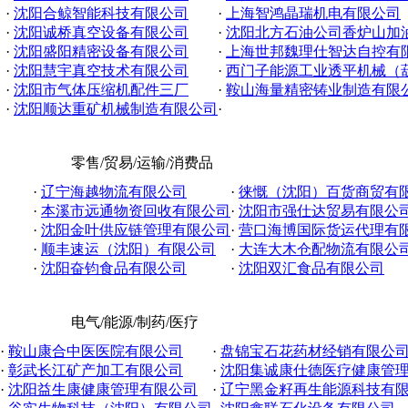
·
沈阳合鲸智能科技有限公司
·
上海智鸿晶瑞机电有限公司
·
沈阳诚桥真空设备有限公司
·
沈阳北方石油公司香炉山加
·
沈阳盛阳精密设备有限公司
·
上海世邦魏理仕智达自控有限公
·
沈阳慧宇真空技术有限公司
·
西门子能源工业透平机械（葫芦
·
沈阳市气体压缩机配件三厂
·
鞍山海量精密铸业制造有限
·
沈阳顺达重矿机械制造有限公司
·
零售/贸易/运输/消费品
·
辽宁海越物流有限公司
·
徕慨（沈阳）百货商贸有
·
本溪市远通物资回收有限公司
·
沈阳市强仕达贸易有限公
·
沈阳金叶供应链管理有限公司
·
营口海博国际货运代理有
·
顺丰速运（沈阳）有限公司
·
大连大木仓配物流有限公
·
沈阳奋钧食品有限公司
·
沈阳双汇食品有限公司
电气/能源/制药/医疗
·
鞍山康合中医医院有限公司
·
盘锦宝石花药材经销有限公
·
彰武长江矿产加工有限公司
·
沈阳集诚康仕德医疗健康管理有
·
沈阳益生康健康管理有限公司
·
辽宁黑金籽再生能源科技有