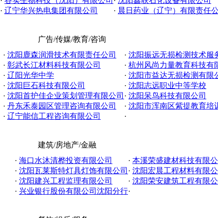
·
谷实生物科技（沈阳）有限公司
·
沈阳鑫联石化设备有限公司
·
辽宁华兴热电集团有限公司
·
晨日药业（辽宁）有限责任
广告/传媒/教育/咨询
·
沈阳鹿森润滑技术有限责任公司
·
沈阳振远无损检测技术服务有
·
彰武长江材料科技有限公司
·
杭州风尚力量教育科技有
·
辽阳光华中学
·
沈阳市益达无损检测有限
·
沈阳巨石科技有限公司
·
沈阳志远职业中等学校
·
沈阳首护佳企业策划管理有限公司
·
沈阳呆鸟科技有限公司
·
丹东禾泰园区管理咨询有限公司
·
沈阳市浑南区紫提教育培
·
辽宁能信工程咨询有限公司
·
建筑/房地产/金融
·
海口水沐清桦投资有限公司
·
本溪荣盛建材科技有限公
·
沈阳瓦莱斯特灯具灯饰有限公司
·
沈阳宏晨工程材料有限公
·
沈阳建兴工程监理有限公司
·
沈阳荣安建筑工程有限公
·
兴业银行股份有限公司沈阳分行
·