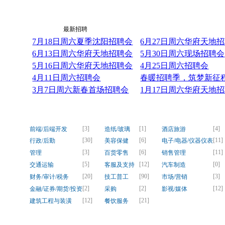
最新资讯
最新招聘
7月18日周六夏季沈阳招聘会
6月27日周六华府天地
6月13日周六华府天地招聘会
5月30日周六现场招聘会
5月16日周六华府天地招聘会
4月25日周六招聘会
4月11日周六招聘会
春暖招聘季，筑梦新征程！
3月7日周六新春首场招聘会
1月17日周六华府天地
[3]
[1]
[4]
前端/后端开发
造纸/玻璃
酒店旅游
[30]
[6]
[11]
行政/后勤
美容保健
电子/电器/仪器仪表
[3]
[6]
[11]
管理
百货零售
销售管理
[5]
[12]
[0]
交通运输
客服及支持
汽车制造
[20]
[90]
[3]
财务/审计/税务
技工普工
市场/营销
[2]
[2]
[12]
金融/证券/期货/投资
采购
影视/媒体
[12]
[21]
建筑工程与装潢
餐饮服务