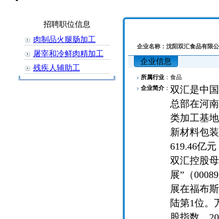
招聘职位信息
肉制品火腿肠加工
企业名称：
沈阳双汇食品有限公
屠宰和冷鲜肉精加工
企业信息
残疾人辅助工
所属行业
：
食品
双汇是中国
企业简介
：
总部在河南
类加工基地
新材料包装
619.4
双汇控股母
展”（000
展在福布斯
陆第1位。
股指数。2