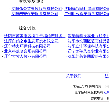
餐饮/娱乐/服务
·
沈阳蒲公英餐饮服务有限公司
·
沈阳驿程酒店管理有限公
·
沈阳奉安保安服务有限公司
·
广州时代保安服务有限公
综合/其他
·
沈阳市苏家屯区携手幸福婚恋服务...
·
派莱特科技实业（辽宁
·
法库白鹤之乡生态开发有限公司
·
沈阳市铁西区艺帘优品窗帘
·
辽宁特力环保科技有限公司
·
沈阳立沣环保科技有限
·
北京科蕊复合肥有限公司
·
辽宁龙翔凤翥实业有限
·
辽宁大牧人牧业有限公司
·
沈阳红药集团股份有限
关于我们
法
未经辽宁招聘网同意，不
辽宁招聘网版权所有
辽I
咨询电话：
1