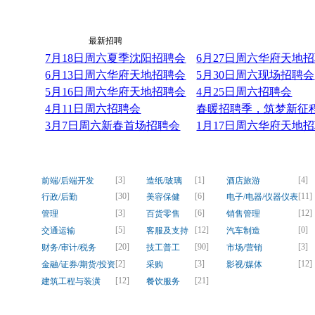
最新资讯
最新招聘
7月18日周六夏季沈阳招聘会
6月27日周六华府天地
6月13日周六华府天地招聘会
5月30日周六现场招聘会
5月16日周六华府天地招聘会
4月25日周六招聘会
4月11日周六招聘会
春暖招聘季，筑梦新征程！
3月7日周六新春首场招聘会
1月17日周六华府天地
[3]
[1]
[4]
前端/后端开发
造纸/玻璃
酒店旅游
[30]
[6]
[11]
行政/后勤
美容保健
电子/电器/仪器仪表
[3]
[6]
[12]
管理
百货零售
销售管理
[5]
[12]
[0]
交通运输
客服及支持
汽车制造
[20]
[90]
[3]
财务/审计/税务
技工普工
市场/营销
[2]
[3]
[12]
金融/证券/期货/投资
采购
影视/媒体
[12]
[21]
建筑工程与装潢
餐饮服务