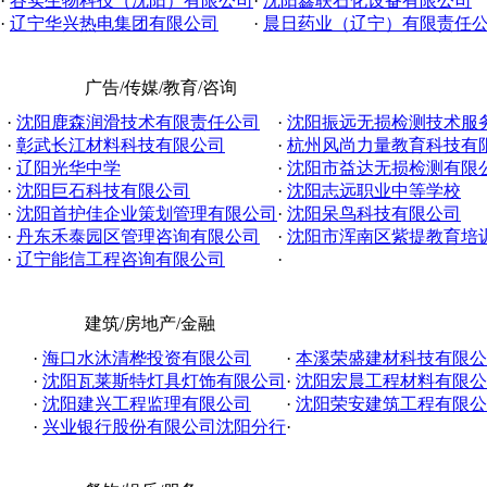
·
谷实生物科技（沈阳）有限公司
·
沈阳鑫联石化设备有限公司
·
辽宁华兴热电集团有限公司
·
晨日药业（辽宁）有限责任
广告/传媒/教育/咨询
·
沈阳鹿森润滑技术有限责任公司
·
沈阳振远无损检测技术服务有
·
彰武长江材料科技有限公司
·
杭州风尚力量教育科技有
·
辽阳光华中学
·
沈阳市益达无损检测有限
·
沈阳巨石科技有限公司
·
沈阳志远职业中等学校
·
沈阳首护佳企业策划管理有限公司
·
沈阳呆鸟科技有限公司
·
丹东禾泰园区管理咨询有限公司
·
沈阳市浑南区紫提教育培
·
辽宁能信工程咨询有限公司
·
建筑/房地产/金融
·
海口水沐清桦投资有限公司
·
本溪荣盛建材科技有限公
·
沈阳瓦莱斯特灯具灯饰有限公司
·
沈阳宏晨工程材料有限公
·
沈阳建兴工程监理有限公司
·
沈阳荣安建筑工程有限公
·
兴业银行股份有限公司沈阳分行
·