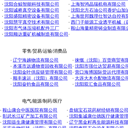
·
沈阳合鲸智能科技有限公司
·
上海智鸿晶瑞机电有限公司
·
沈阳诚桥真空设备有限公司
·
沈阳北方石油公司香炉山加
·
沈阳盛阳精密设备有限公司
·
上海世邦魏理仕智达自控有限公
·
沈阳慧宇真空技术有限公司
·
西门子能源工业透平机械（葫芦
·
沈阳市气体压缩机配件三厂
·
鞍山海量精密铸业制造有限
·
沈阳顺达重矿机械制造有限公司
·
零售/贸易/运输/消费品
·
辽宁海越物流有限公司
·
徕慨（沈阳）百货商贸有
·
本溪市远通物资回收有限公司
·
沈阳市强仕达贸易有限公
·
沈阳金叶供应链管理有限公司
·
营口海博国际货运代理有
·
顺丰速运（沈阳）有限公司
·
大连大木仓配物流有限公
·
沈阳奋钧食品有限公司
·
沈阳双汇食品有限公司
电气/能源/制药/医疗
·
鞍山康合中医医院有限公司
·
盘锦宝石花药材经销有限公
·
彰武长江矿产加工有限公司
·
沈阳集诚康仕德医疗健康管理有
·
沈阳益生康健康管理有限公司
·
辽宁黑金籽再生能源科技有