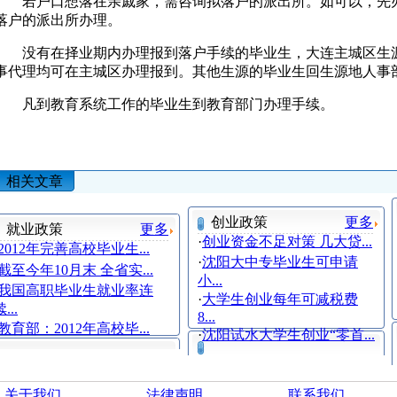
若户口想落在亲戚家，需咨询拟落户的派出所。如可以，先办
落户的派出所办理。
没有在择业期内办理报到落户手续的毕业生，大连主城区生源
事代理均可在主城区办理报到。其他生源的毕业生回生源地人事
凡到教育系统工作的毕业生到教育部门办理手续。
相关文章
创业政策
更多
就业政策
更多
·
创业资金不足对策 几大贷...
2012年完善高校毕业生...
·
沈阳大中专毕业生可申请
截至今年10月末 全省实...
小...
我国高职毕业生就业率连
·
大学生创业每年可减税费
...
8...
教育部：2012年高校毕...
·
沈阳试水大学生创业“零首...
关于我们
法律声明
联系我们