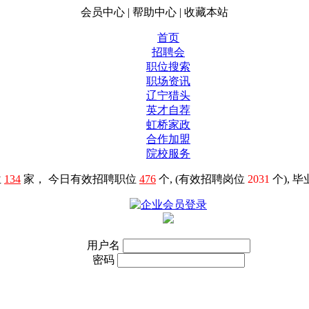
会员中心
|
帮助中心
|
收藏本站
首页
招聘会
职位搜索
职场资讯
辽宁猎头
英才自荐
虹桥家政
合作加盟
院校服务
位
134
家， 今日有效招聘职位
476
个, (有效招聘岗位
2031
个), 
用户名
密码