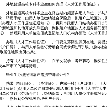
外地普通高校专科毕业生如何办理《人才工作居住证》?
外地普通高校专科毕业生在择业期内须落实用人单位，并与用
录、聘用手续，由用人单位缴纳社会保险后，拟落户主城区的，
《办理人才工作居住证通知书》，再到市政府人口结构办窗口办
户新城区和其他开放先导区的，到拟落户地区的人才服务部门领
书》，然后到用人单位注册或登记地人口机构办领取《人才工作
办理《人才工作居住证》，户口要先落回生源所在地。需提交
《户口簿》、与用人单位签订劳动合同或录(聘)用手续、缴纳社
明(居住地派出所出具)。
持有《人才工作居住证》，在子女就学、考评职称、购买住房
受本市市民的同等待遇。
毕业生办理报到落户需携带哪些证件?
携带《报到证》、《毕业证》、户籍手续(《户口簿》、《大
口迁移证》)到用人单位注册或登记地人事部门开具《大连市大
回单位签订《劳动合同》，缴纳保险，再到用人单位注册或登记
明》，然后到公安机关办理落户手续。