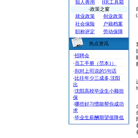
知人善用
HR工具箱
·政策之窗
就业政策
创业政策
社会保险
户籍档案
职称评定
劳动保障
热点资讯
·
招聘会
·
员工手册（范本1）
·
别对上司说的5句话
·
比往年少三成多,沈阳
出
·
沈阳高校毕业生小额担
保
·
哪些好习惯能帮你成功
求
·
毕业生薪酬期望值降低