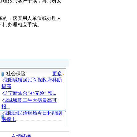
理报到落户手续，再到所要
的，落实用人单位或办理人
部门办理相应手续。
社会保险
更多
·
沈阳城镇居民医保政府补助
提高
·
辽宁新农合“补充险” 预...
·
沈城镇职工生大病最高可
报...
·
沈阳烟民治烟瘾今日起能刷
医保卡
友情链接