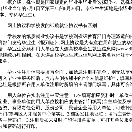
据介绍，择业期是国家规定的毕业生毕业后选择职业、选择单
自毕业当年的7月1日至第三年的6月30日。毕业生生源地是指毕
(本、专科毕业生)。
网上协议和学校发的纸质就业协议书有区别
学校发的纸质就业协议书是学校到省级教育部门办理派遣的依
育部门发给毕业生《报到证》;网上协议是为有意在我市就业的
据，毕业生必须和用人单位在大连高校毕业生就业信息网(www.dlgx
能继续办理报到。在大连高校毕业生就业信息网上实名登记注册
服务。
毕业生注册信息要填写全面，如信息注册不完全，则无法享受
进入毕业生服务区后，点击左侧按钮中的“个人信息维护”，填写
地址是根据所在用人单位注册时所填的主管部门填写，具体可咨
用人单位在实名注册中应注意，1.在填写相应资料时，单位
企业、事业单位的用人单位按相应的主管部门填写(自主单位及权
合资、有限责任公司、股份公司、民营企业等用人单位，可选择
部门(需与区人才服务中心落实)。2.档案发往地址栏：填写主管
各主管部门。3.注册后如未及时打印注册备案单，可打开单位服务
名和密码进行打印。