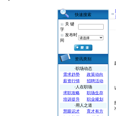
快速搜索
关 键
字
发布时
间
资讯类别
·职场动态
需求趋势
政策动向
薪资行情
招聘活动
·人在职场
求职攻略
职场生存
培训提升
职业规划
·用人之道
慧眼识才
育才有方