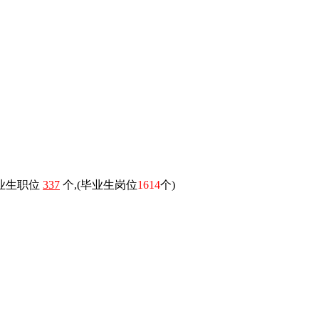
毕业生职位
337
个,(毕业生岗位
1614
个)