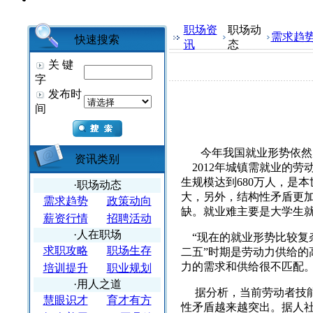
职场资
职场动
需求趋
快速搜索
讯
态
关 键
字
发布时
间
今年我国就业形势依然
资讯类别
2012年城镇需就业的劳
生规模达到680万人，是
·职场动态
大，另外，结构性矛盾更
需求趋势
政策动向
缺。就业难主要是大学生
薪资行情
招聘活动
·人在职场
“现在的就业形势比较复杂
求职攻略
职场生存
二五”时期是劳动力供给的
力的需求和供给很不匹配
培训提升
职业规划
·用人之道
据分析，当前劳动者技能
慧眼识才
育才有方
性矛盾越来越突出。据人