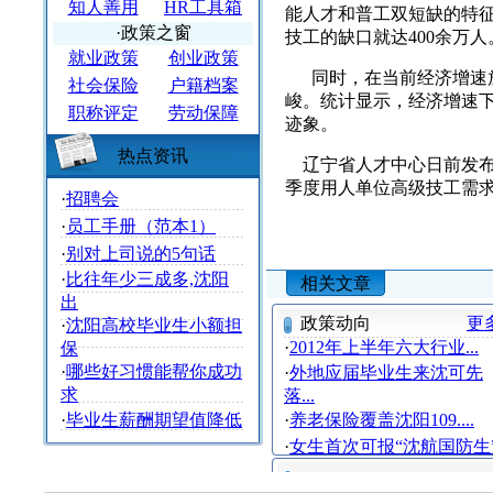
知人善用
HR工具箱
能人才和普工双短缺的特
·政策之窗
技工的缺口就达400余万人
就业政策
创业政策
同时，在当前经济增速放
社会保险
户籍档案
峻。统计显示，经济增速
职称评定
劳动保障
迹象。
热点资讯
辽宁省人才中心日前发布的
季度用人单位高级技工需求5
·
招聘会
·
员工手册（范本1）
·
别对上司说的5句话
·
比往年少三成多,沈阳
相关文章
出
政策动向
更
·
沈阳高校毕业生小额担
·
2012年上半年六大行业...
保
·
哪些好习惯能帮你成功
·
外地应届毕业生来沈可先
求
落...
·
毕业生薪酬期望值降低
·
养老保险覆盖沈阳109....
·
女生首次可报“沈航国防生