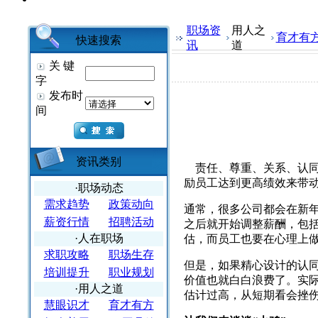
职场资
用人之
育才有
快速搜索
讯
道
关 键
字
发布时
间
资讯类别
责任、尊重、关系、认
励员工达到更高绩效来带
·职场动态
需求趋势
政策动向
通常，很多公司都会在新
薪资行情
招聘活动
之后就开始调整薪酬，包
·人在职场
估，而员工也要在心理上
求职攻略
职场生存
但是，如果精心设计的认
培训提升
职业规划
价值也就白白浪费了。实
·用人之道
估计过高，从短期看会挫
慧眼识才
育才有方