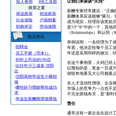
让我们来谈谈“火鸡”
知人善用
HR工具箱
·政策之窗
薪酬专家经常建议：“正确
就业政策
创业政策
薪酬体系应该能够“吸引、
社会保险
户籍档案
成为现实，经理应该奖励员
职称评定
劳动保障
是5个“R”中的一个，其他四个是
（Relationships）和
热点资讯
举例说明：一名经理为了
·
招聘会
年底，他决定给每个员工
年还是采用同样的做法，
·
员工手册（范本1）
·
别对上司说的5句话
在这个事例里，火鸡已经
·
比往年少三成多,沈阳
以预知的是，奖金一旦成
出
很惊奇地看见大公司都废
·
沈阳高校毕业生小额担
保
在人才流动性增强、企业
·
哪些好习惯能帮你成功
市场上的竞争力一点也不
求
不完全跟钱有关，是“新时
·
毕业生薪酬期望值降低
责任
通常没有一家企业在设计